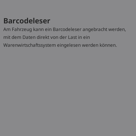
Typenblatt herunterladen
Barcodeleser
Broschüre herunterladen
Am Fahrzeug kann ein Barcodeleser angebracht werden,
mit dem Daten direkt von der Last in ein
Warenwirtschaftssystem eingelesen werden können.
Sonderausstattung
Barcodeleser
Linde BlueSpot™
Lastpositionierung
2D-Vorhanglaser