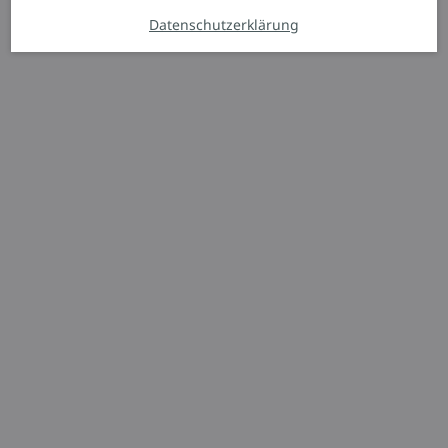
Datenschutzerklärung
Automatisierte Fahrzeuge
L-MATIC
Starker Palettenheber
1.200 kg
1.924 mm
Angebot anfordern
Typenblatt
Broschüre